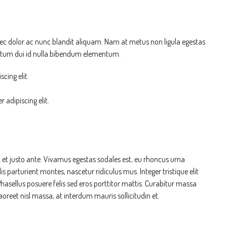
nec dolor ac nunc blandit aliquam. Nam at metus non ligula egestas
ntum dui id nulla bibendum elementum.
cing elit.
 adipiscing elit.
 et justo ante. Vivamus egestas sodales est, eu rhoncus urna
parturient montes, nascetur ridiculus mus. Integer tristique elit
asellus posuere felis sed eros porttitor mattis. Curabitur massa
aoreet nisl massa, at interdum mauris sollicitudin et.