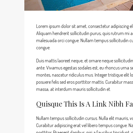
Lorem ipsum dolor sit amet, consectetur adipiscing eli
Aliquam hendrerit sollicitudin purus, quis rutrum mi
malesuada orci congue. Nullam tempus sollicitudin cur
congue.
Duis mattis laoreet neque, et ornare neque sollicitudi
ante. Vivamus egestas sodales est, eu rhoncus urna s
montes, nascetur ridiculus mus. Integer tristique elit
posuere felis sed eros porttitor mattis. Curabitur mass
massa, at interdum mauris sollicitudin et.
Quisque This Is A Link Nibh Fa
Nullam tempus sollicitudin cursus. Nulla elit mauris, v
Curabitur adipiscing erat vel libero tempus congue.
porttitor. Praesent dapibus, nisi a faucibus tincidunt