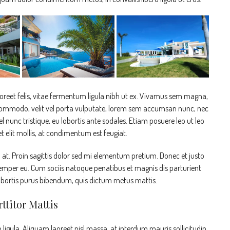
aoreet felis, vitae fermentum ligula nibh ut ex. Vivamus sem magna,
 commodo, velit vel porta vulputate, lorem sem accumsan nunc, nec
el nunc tristique, eu lobortis ante sodales. Etiam posuere leo ut leo
get elit mollis, at condimentum est feugiat.
n at. Proin sagittis dolor sed mi elementum pretium. Donec et justo
emper eu. Cum sociis natoque penatibus et magnis dis parturient
 lobortis purus bibendum, quis dictum metus mattis.
ttitor Mattis
ligula. Aliquam laoreet nisl massa, at interdum mauris sollicitudin