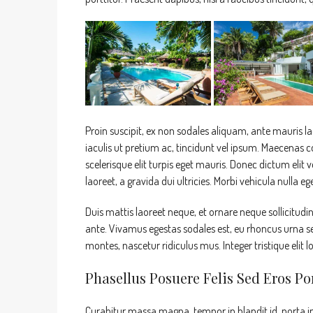
Proin suscipit, ex non sodales aliquam, ante mauris l
iaculis ut pretium ac, tincidunt vel ipsum. Maecenas
scelerisque elit turpis eget mauris. Donec dictum elit v
laoreet, a gravida dui ultricies. Morbi vehicula nulla e
Duis mattis laoreet neque, et ornare neque sollicitudi
ante. Vivamus egestas sodales est, eu rhoncus urna s
montes, nascetur ridiculus mus. Integer tristique elit
Phasellus Posuere Felis Sed Eros Por
Curabitur massa magna, tempor in blandit id, porta in 