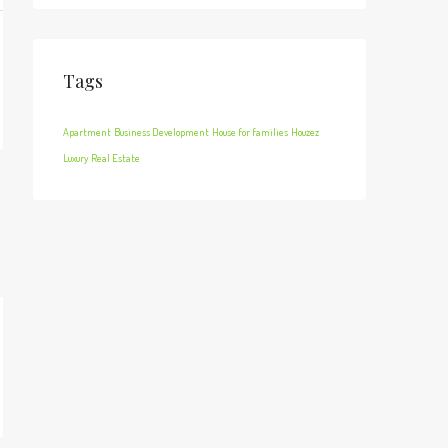
Tags
Apartment
Business Development
House for families
Houzez
Luxury
Real Estate