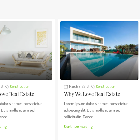
16
Construction
March 9, 2016
Construction
ve Real Estate
Why We Love Real Estate
olor sit amet, consectetur
Lorem ipsum dolor sit amet, consectetur
. Duis mollis et sem sed
adipiscing elit. Duis mollis et sem sed
onec...
sollicitudin. Donec...
ding
Continue reading