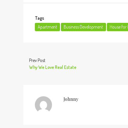
Tags
Apartment
Business Development
House for 
Prev Post
Why We Love Real Estate
Johnny