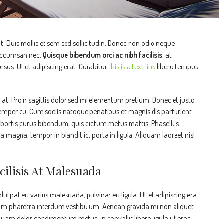
t. Duis mollis et sem sed sollicitudin. Donec non odio neque.
 accumsan nec.
Quisque bibendum orci ac nibh facilisis
, at
sus. Ut et adipiscing erat. Curabitur
this is a text link
libero tempus
n at. Proin sagittis dolor sed mi elementum pretium. Donec et justo
emper eu. Cum sociis natoque penatibus et magnis dis parturient
 lobortis purus bibendum, quis dictum metus mattis. Phasellus
a magna, tempor in blandit id, porta in ligula. Aliquam laoreet nisl
cilisis At Malesuada
olutpat eu varius malesuada, pulvinar eu ligula. Ut et adipiscing erat.
 Nam pharetra interdum vestibulum. Aenean gravida mi non aliquet
, quam dolor condimentum metus, in convallis libero ligula ut eros.