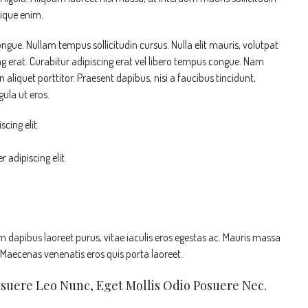
stique enim.
congue. Nullam tempus sollicitudin cursus. Nulla elit mauris, volutpat
ing erat. Curabitur adipiscing erat vel libero tempus congue. Nam
liquet porttitor. Praesent dapibus, nisi a faucibus tincidunt,
ula ut eros.
cing elit.
 adipiscing elit.
 dapibus laoreet purus, vitae iaculis eros egestas ac. Mauris massa
. Maecenas venenatis eros quis porta laoreet.
osuere Leo Nunc, Eget Mollis Odio Posuere Nec.