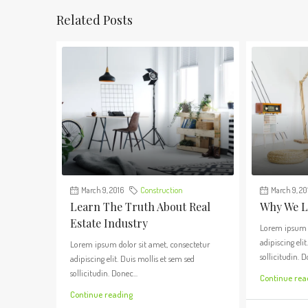
Related Posts
March 9, 2016
Construction
March 9, 20
Learn The Truth About Real
Why We Lo
Estate Industry
Lorem ipsum d
adipiscing elit
Lorem ipsum dolor sit amet, consectetur
sollicitudin. D
adipiscing elit. Duis mollis et sem sed
sollicitudin. Donec...
Continue rea
Continue reading