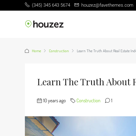
(345) 345 643 5674
houzez@favethemes.com
Home
Construction
Learn The Truth About Real Estate Ind
Learn The Truth About R
10 years ago
Construction
1