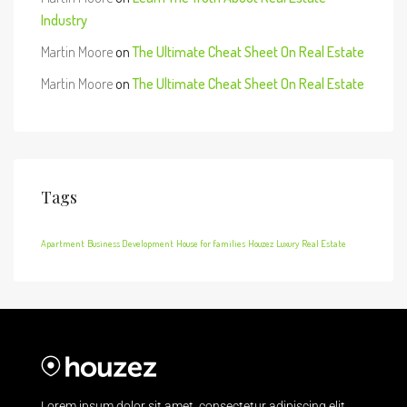
Industry
Martin Moore
on
The Ultimate Cheat Sheet On Real Estate
Martin Moore
on
The Ultimate Cheat Sheet On Real Estate
Tags
Apartment
Business Development
House for families
Houzez
Luxury
Real Estate
Lorem ipsum dolor sit amet, consectetur adipiscing elit.