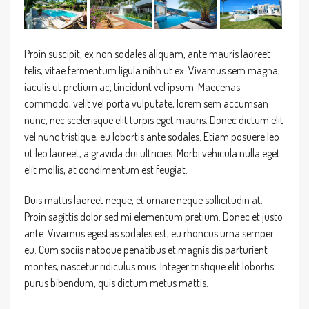
Proin suscipit, ex non sodales aliquam, ante mauris laoreet
felis, vitae fermentum ligula nibh ut ex. Vivamus sem magna,
iaculis ut pretium ac, tincidunt vel ipsum. Maecenas
commodo, velit vel porta vulputate, lorem sem accumsan
nunc, nec scelerisque elit turpis eget mauris. Donec dictum elit
vel nunc tristique, eu lobortis ante sodales. Etiam posuere leo
ut leo laoreet, a gravida dui ultricies. Morbi vehicula nulla eget
elit mollis, at condimentum est feugiat.
Duis mattis laoreet neque, et ornare neque sollicitudin at.
Proin sagittis dolor sed mi elementum pretium. Donec et justo
ante. Vivamus egestas sodales est, eu rhoncus urna semper
eu. Cum sociis natoque penatibus et magnis dis parturient
montes, nascetur ridiculus mus. Integer tristique elit lobortis
purus bibendum, quis dictum metus mattis.