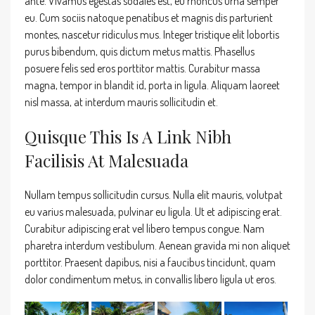
ante. Vivamus egestas sodales est, eu rhoncus urna semper
eu. Cum sociis natoque penatibus et magnis dis parturient
montes, nascetur ridiculus mus. Integer tristique elit lobortis
purus bibendum, quis dictum metus mattis. Phasellus
posuere felis sed eros porttitor mattis. Curabitur massa
magna, tempor in blandit id, porta in ligula. Aliquam laoreet
nisl massa, at interdum mauris sollicitudin et.
Quisque This Is A Link Nibh
Facilisis At Malesuada
Nullam tempus sollicitudin cursus. Nulla elit mauris, volutpat
eu varius malesuada, pulvinar eu ligula. Ut et adipiscing erat.
Curabitur adipiscing erat vel libero tempus congue. Nam
pharetra interdum vestibulum. Aenean gravida mi non aliquet
porttitor. Praesent dapibus, nisi a faucibus tincidunt, quam
dolor condimentum metus, in convallis libero ligula ut eros.